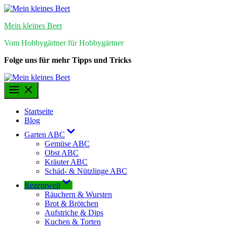
Skip
to
Mein kleines Beet
content
Vom Hobbygärtner für Hobbygärtner
Folge uns für mehr Tipps und Tricks
Startseite
Blog
Show
Garten ABC
sub
Gemüse ABC
menu
Obst ABC
Kräuter ABC
Schäd- & Nützlinge ABC
Show
Rezeptwelt
sub
Räuchern & Wursten
menu
Brot & Brötchen
Aufstriche & Dips
Kuchen & Torten