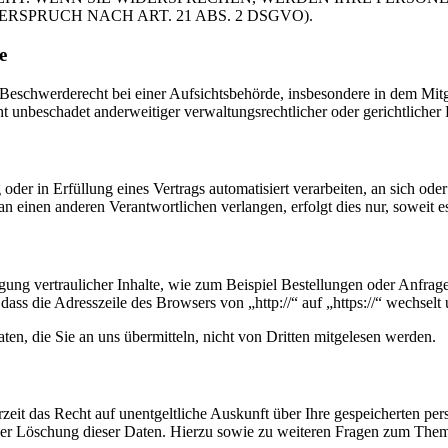
PRUCH NACH ART. 21 ABS. 2 DSGVO).
e
schwerderecht bei einer Aufsichtsbehörde, insbesondere in dem Mitgli
 unbeschadet anderweitiger verwaltungsrechtlicher oder gerichtlicher 
oder in Erfüllung eines Vertrags automatisiert verarbeiten, an sich od
n einen anderen Verantwortlichen verlangen, erfolgt dies nur, soweit e
ung vertraulicher Inhalte, wie zum Beispiel Bestellungen oder Anfrage
dass die Adresszeile des Browsers von „http://“ auf „https://“ wechsel
en, die Sie an uns übermitteln, nicht von Dritten mitgelesen werden.
zeit das Recht auf unentgeltliche Auskunft über Ihre gespeicherten 
der Löschung dieser Daten. Hierzu sowie zu weiteren Fragen zum Them