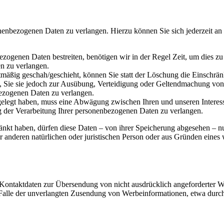
onenbezogenen Daten zu verlangen. Hierzu können Sie sich jederzeit a
ezogenen Daten bestreiten, benötigen wir in der Regel Zeit, um dies z
n zu verlangen.
mäßig geschah/geschieht, können Sie statt der Löschung die Einschrän
Sie sie jedoch zur Ausübung, Verteidigung oder Geltendmachung von R
ezogenen Daten zu verlangen.
legt haben, muss eine Abwägung zwischen Ihren und unseren Interess
g der Verarbeitung Ihrer personenbezogenen Daten zu verlangen.
änkt haben, dürfen diese Daten – von ihrer Speicherung abgesehen – n
anderen natürlichen oder juristischen Person oder aus Gründen eines w
Kontaktdaten zur Übersendung von nicht ausdrücklich angeforderter W
 im Falle der unverlangten Zusendung von Werbeinformationen, etwa dur