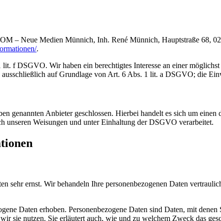
.COM – Neue Medien Münnich, Inh. René Münnich, Hauptstraße 68, 02742
formationen/
.
lit. f DSGVO. Wir haben ein berechtigtes Interesse an einer möglichst 
ausschließlich auf Grundlage von Art. 6 Abs. 1 lit. a DSGVO; die Einwi
n genannten Anbieter geschlossen. Hierbei handelt es sich um einen da
ch unseren Weisungen und unter Einhaltung der DSGVO verarbeitet.
ationen
ten sehr ernst. Wir behandeln Ihre personenbezogenen Daten vertrauli
ene Daten erhoben. Personenbezogene Daten sind Daten, mit denen Sie
wir sie nutzen. Sie erläutert auch, wie und zu welchem Zweck das gesc