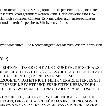
Wenn diese Tools aktiv sind, können Ihre personenbezogene Daten in
tenschutzniveau garantiert werden kann. Beispielsweise sind US-
ichtlich vorgehen könnten. Es kann daher nicht ausgeschlossen
und dauerhaft speichern. Wir haben auf diese
erzeit widerrufen. Die Rechtmäßigkeit der bis zum Widerruf erfolgten
GVO)
 JEDERZEIT DAS RECHT, AUS GRÜNDEN, DIE SICH AUS
RSPRUCH EINZULEGEN; DIES GILT AUCH FÜR EIN AUF
ITUNG BERUHT, ENTNEHMEN SIE DIESER
ZOGENEN DATEN NICHT MEHR VERARBEITEN, ES SEI
TERESSEN, RECHTE UND FREIHEITEN ÜBERWIEGEN
HEN (WIDERSPRUCH NACH ART. 21 ABS. 1 DSGVO).
 DAS RECHT, JEDERZEIT WIDERSPRUCH GEGEN DIE
EN; DIES GILT AUCH FÜR DAS PROFILING, SOWEIT
NENBEZOGENEN DATEN ANSCHLIESSEND NICHT MEHR