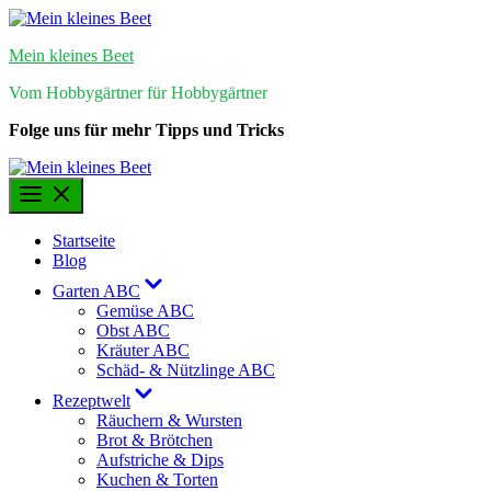
Skip
to
Mein kleines Beet
content
Vom Hobbygärtner für Hobbygärtner
Folge uns für mehr Tipps und Tricks
Startseite
Blog
Show
Garten ABC
sub
Gemüse ABC
menu
Obst ABC
Kräuter ABC
Schäd- & Nützlinge ABC
Show
Rezeptwelt
sub
Räuchern & Wursten
menu
Brot & Brötchen
Aufstriche & Dips
Kuchen & Torten