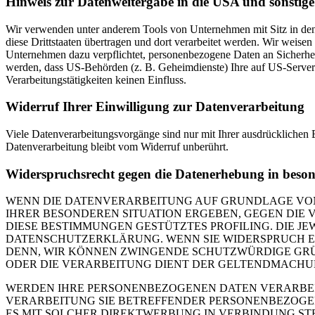
Hinweis zur Datenweitergabe in die USA und sonstige 
Wir verwenden unter anderem Tools von Unternehmen mit Sitz in den 
diese Drittstaaten übertragen und dort verarbeitet werden. Wir weise
Unternehmen dazu verpflichtet, personenbezogene Daten an Sicherhei
werden, dass US-Behörden (z. B. Geheimdienste) Ihre auf US-Server
Verarbeitungstätigkeiten keinen Einfluss.
Widerruf Ihrer Einwilligung zur Datenverarbeitung
Viele Datenverarbeitungsvorgänge sind nur mit Ihrer ausdrücklichen E
Datenverarbeitung bleibt vom Widerruf unberührt.
Widerspruchsrecht gegen die Datenerhebung in beso
WENN DIE DATENVERARBEITUNG AUF GRUNDLAGE VON ART
IHRER BESONDEREN SITUATION ERGEBEN, GEGEN DIE 
DIESE BESTIMMUNGEN GESTÜTZTES PROFILING. DIE J
DATENSCHUTZERKLÄRUNG. WENN SIE WIDERSPRUCH EI
DENN, WIR KÖNNEN ZWINGENDE SCHUTZWÜRDIGE GRÜN
ODER DIE VERARBEITUNG DIENT DER GELTENDMACHUN
WERDEN IHRE PERSONENBEZOGENEN DATEN VERARBEITE
VERARBEITUNG SIE BETREFFENDER PERSONENBEZOGEN
ES MIT SOLCHER DIREKTWERBUNG IN VERBINDUNG ST