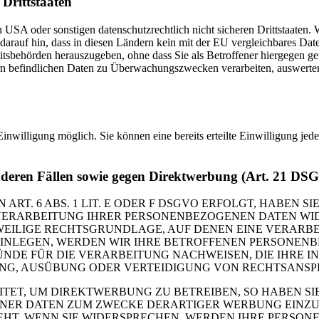
Drittstaaten
USA oder sonstigen datenschutzrechtlich nicht sicheren Drittstaaten. 
n darauf hin, dass in diesen Ländern kein mit der EU vergleichbares Da
tsbehörden herauszugeben, ohne dass Sie als Betroffener hiergegen ger
n befindlichen Daten zu Überwachungszwecken verarbeiten, auswerten 
inwilligung möglich. Sie können eine bereits erteilte Einwilligung jed
nderen Fällen sowie gegen Direktwerbung (Art. 21 DS
. 6 ABS. 1 LIT. E ODER F DSGVO ERFOLGT, HABEN SIE
VERARBEITUNG IHRER PERSONENBEZOGENEN DATEN WIDE
EWEILIGE RECHTSGRUNDLAGE, AUF DENEN EINE VERARBE
NLEGEN, WERDEN WIR IHRE BETROFFENEN PERSONENBE
DE FÜR DIE VERARBEITUNG NACHWEISEN, DIE IHRE IN
G, AUSÜBUNG ODER VERTEIDIGUNG VON RECHTSANSPRÜC
T, UM DIREKTWERBUNG ZU BETREIBEN, SO HABEN SIE
ER DATEN ZUM ZWECKE DERARTIGER WERBUNG EINZULEG
EHT. WENN SIE WIDERSPRECHEN, WERDEN IHRE PERSO